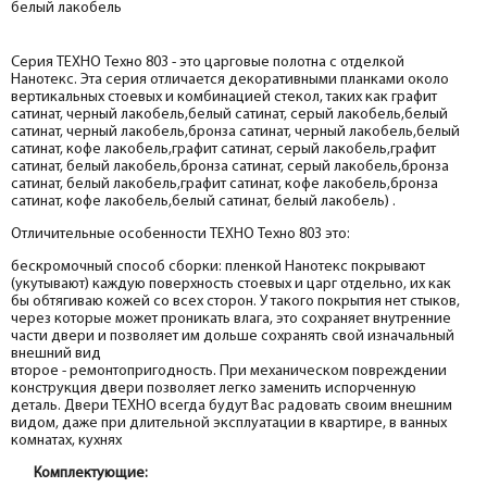
белый лакобель
Серия ТЕХНО Техно 803 - это царговые полотна с отделкой
Нанотекс. Эта серия отличается декоративными планками около
вертикальных стоевых и комбинацией стекол, таких как графит
сатинат, черный лакобель,белый сатинат, серый лакобель,белый
сатинат, черный лакобель,бронза сатинат, черный лакобель,белый
сатинат, кофе лакобель,графит сатинат, серый лакобель,графит
сатинат, белый лакобель,бронза сатинат, серый лакобель,бронза
сатинат, белый лакобель,графит сатинат, кофе лакобель,бронза
сатинат, кофе лакобель,белый сатинат, белый лакобель) .
Отличительные особенности ТЕХНО Техно 803 это:
бескромочный способ сборки: пленкой Нанотекс покрывают
(укутывают) каждую поверхность стоевых и царг отдельно, их как
бы обтягиваю кожей со всех сторон. У такого покрытия нет стыков,
через которые может проникать влага, это сохраняет внутренние
части двери и позволяет им дольше сохранять свой изначальный
внешний вид
второе - ремонтопригодность. При механическом повреждении
конструкция двери позволяет легко заменить испорченную
деталь. Двери ТЕХНО всегда будут Вас радовать своим внешним
видом, даже при длительной эксплуатации в квартире, в ванных
комнатах, кухнях
Комплектующие: