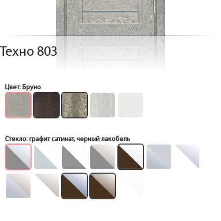
Техно 803
Цвет:
Бруно
Стекло:
графит сатинат, черный лакобель
Коробка
Коробка
Коробка
Коробка
Коробка
Коробка
Коробка
Коробка
Коробка
Коробка
Коробка
Коробка
Коробка
Коробка
Коробка