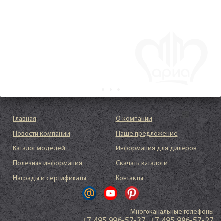
Главная
О компании
Новости компании
Наше предложение
Каталог моделей
Информация для дилеров
Полезная информация
Скачать каталоги
Награды и сертификаты
Контакты
Многоканальные телефоны
+7 495 996-57-37
,
+7 495 996-57-27