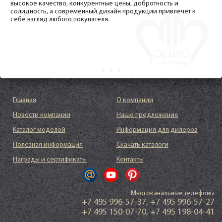
высокое качество, конкурентные цены, добротность и
солидность, а современный дизайн продукции привлечет к
себе взгляд любого покупателя.
Главная
О компании
Новости компании
Наше предложение
Каталог моделей
Информация для дилеров
Полезная информация
Скачать каталоги
Награды и сертификаты
Контакты
Многоканальные телефоны
+7 495 996-57-37
,
+7 495 996-57-27
+7 495 150-07-70
,
+7 495 198-04-41