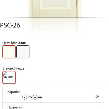
PSC-26
Цвет:
Магнолия
Стекло:
Глухое
Коробка
help_outline
-
2.5
+
шт.
Коробка
Наличник