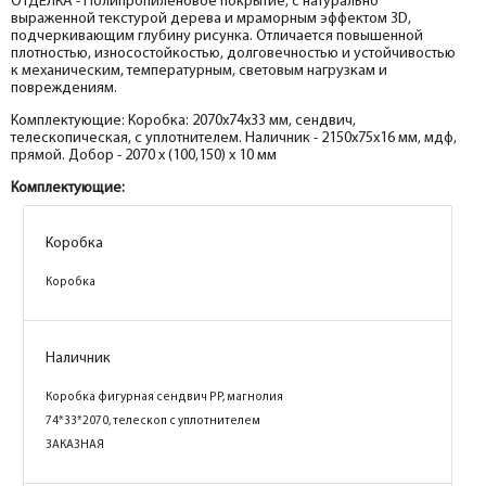
ОТДЕЛКА - Полипропиленовое покрытие, с натурально
выраженной текстурой дерева и мраморным эффектом 3D,
подчеркивающим глубину рисунка. Отличается повышенной
плотностью, износостойкостью, долговечностью и устойчивостью
к механическим, температурным, световым нагрузкам и
повреждениям.
Комплектующие: Коробка: 2070х74х33 мм, сендвич,
телескопическая, с уплотнителем. Наличник - 2150х75х16 мм, мдф,
прямой. Добор - 2070 х (100,150) х 10 мм
Комплектующие:
Коробка
Коробка
Наличник
Коробка фигурная сендвич PP, магнолия
74*33*2070, телескоп с уплотнителем
ЗАКАЗНАЯ