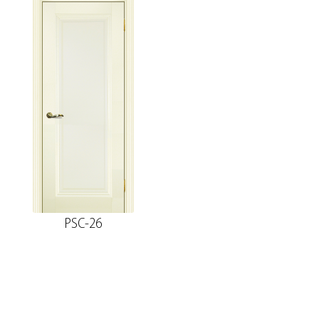
Коробка фигурная сендвич PP, белый
74*33*2070, телескоп с уплотнителем
ЗАКАЗНАЯ
Наличник
Наличник
Притворная планка
Наличник прямой МДФ PP, белый
80*10*2150, телескоп
PSC-26
Добор 100 мм.
Наличник