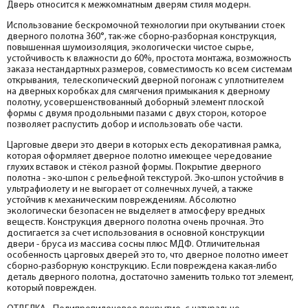
Притворная планка МДФ PP, белый 30*8*2070
Дверь относится к межкомнатным дверям стиля модерн.
Розетка
Использование бескромочной технологии при окутывании стоек
help_outline
-
0
+
шт.
Притворная планка
дверного полотна 360°, так-же сборно-разборная конструкция,
повышенная шумоизоляция, экологически чистое сырье,
устойчивость к влажности до 60%, простота монтажа, возможность
заказа нестандартных размеров, совместимость ко всем системам
открывания, телескопический дверной погонаж с уплотнителем
на дверных коробках для смягчения примыкания к дверному
полотну, усовершенствованный доборный элемент плоской
формы с двумя продольными пазами с двух сторон, которое
позволяет распустить добор и использовать обе части.
Царговые двери это двери в которых есть декоративная рамка,
которая оформляет дверное полотно имеющее чередование
глухих вставок и стёкол разной формы. Покрытие дверного
полотна - эко-шпон с рельефной текстурой. Эко-шпон устойчив в
ультрафиолету и не выгорает от солнечных лучей, а также
устойчив к механическим повреждениям. Абсолютно
экологически безопасен не выделяет в атмосферу вредных
веществ. Конструкция дверного полотна очень прочная. Это
достигается за счет использования в основной конструкции
двери - бруса из массива сосны плюс МДФ. Отличительная
особенность царговых дверей это то, что дверное полотно имеет
сборно-разборную конструкцию. Если повреждена какая-либо
деталь дверного полотна, достаточно заменить только тот элемент,
который поврежден.