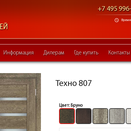
+7 495 996
schedule
Время 
Информация
Дилерам
Где купить
Контакты
Техно 807
Цвет:
Бруно