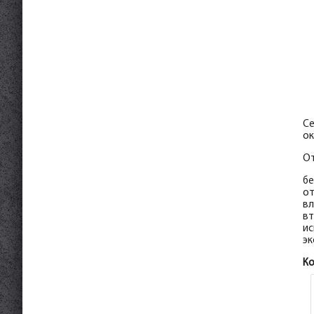
Се
ок
От
бе
от
вл
вт
ис
эк
К