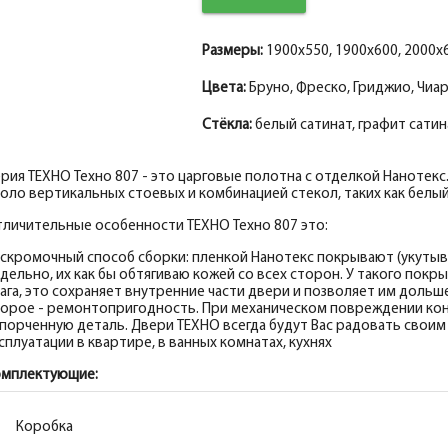
Притворная планка МДФ nanotex бьянко 
Притворная планка МДФ nanotex бьянко 
Притворная планка МДФ nanotex бьянко 
Притворная планка МДФ nanotex гриджио
Притворная планка МДФ nanotex гриджио
Притворная планка МДФ nanotex гриджио
Притворная планка МДФ nanotex фреско 
Притворная планка МДФ nanotex фреско 
Притворная планка МДФ nanotex фреско 
Притворная планка МДФ nanotex чиаро г
Притворная планка МДФ nanotex чиаро г
Притворная планка МДФ nanotex чиаро г
Размеры:
1900x550, 1900x600, 2000x6
Цвета:
Бруно, Фреско, Гриджио, Чиа
Стёкла:
белый сатинат, графит сатин
рия ТЕХНО Техно 807 - это царговые полотна с отделкой Нанотек
оло вертикальных стоевых и комбинацией стекол, таких как белый 
личительные особенности ТЕХНО Техно 807 это:
скромочный способ сборки: пленкой Нанотекс покрывают (укутыв
дельно, их как бы обтягиваю кожей со всех сторон. У такого пок
ага, это сохраняет внутренние части двери и позволяет им дольш
орое - ремонтопригодность. При механическом повреждении кон
порченную деталь. Двери ТЕХНО всегда будут Вас радовать свои
сплуатации в квартире, в ванных комнатах, кухнях
омплектующие:
Коробка
Коробка
Коробка