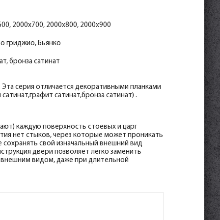
30*8*2070
30*8*2070
30*8*2070
 30*8*2070
 30*8*2070
 30*8*2070
30*8*2070
30*8*2070
30*8*2070
риджио 30*8*2070
риджио 30*8*2070
риджио 30*8*2070
00, 2000x700, 2000x800, 2000x900
ро гриджио, Бьянко
ат, бронза сатинат
с. Эта серия отличается декоративными планками
сатинат,графит сатинат,бронза сатинат) .
ают) каждую поверхность стоевых и царг
рытия нет стыков, через которые может проникать
е сохранять свой изначальный внешний вид
струкция двери позволяет легко заменить
м внешним видом, даже при длительной