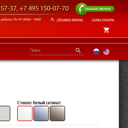
Заказать звонок
-57-37
,
+7 495 150-07-70
search
работы: Пн-Пт 09:00 - 18:00
Оптовые дилеры
Схема проезда
shopping_cart
search
ru
en
Стекло:
белый сатинат