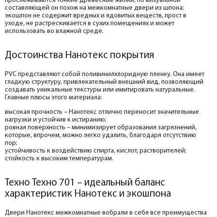
прослеживаются тонкие древесные жилки, по визуальной
составляющей он похож на межкомнатные двери из шпона;
экошпон не содержит вредных и ядовитых веществ, прост в
уходе, не растрескивается в сухих помещениях и может
использовать во влажной среде.
Достоинства Нанотекс покрытия
PVC представляют собой поливинилхлоридную пленку. Она имеет
гладкую структуру, привлекательный внешний вид, позволяющий
создавать уникальные текстуры или имитировать натуральные.
Главные плюсы этого материала:
высокая прочность – Нанотекс отлично переносит значительные
нагрузки и устойчив к истиранию;
ровная поверхность – минимизирует образования загрязнений,
которые, впрочем, можно легко удалить, благодаря отсутствию
пор;
устойчивость к воздействию спирта, кислот, растворителей;
стойкость к высоким температурам.
Техно Техно 701 – идеальный баланс
характеристик Нанотекс и экошпона
Двери Нанотекс межкомнатные вобрали в себя все преимущества