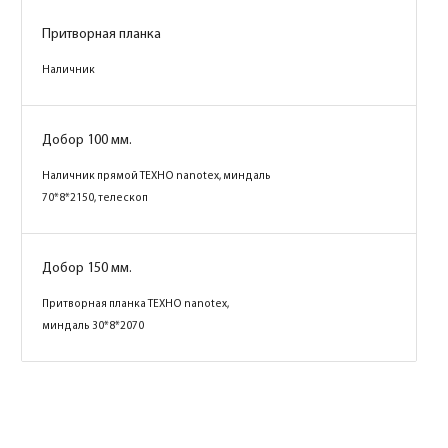
Притворная планка
Притворная планка
Наличник
Наличник
Добор 100 мм.
Добор 100 мм.
Наличник прямой ТЕХНО nanotex, капучино
Наличник прямой ТЕХНО nanotex, миндаль
70*8*2150, телескоп
70*8*2150, телескоп
Добор 150 мм.
Добор 150 мм.
Притворная планка ТЕХНО nanotex,
Притворная планка ТЕХНО nanotex,
капучино 30*8*2070
миндаль 30*8*2070
Коробка
Коробка
Коробка
Коробка