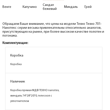
Сандал
Венге
Капучино
Миндаль
Грей
бежевый
Обращаем Ваше внимание, что цены на модели Техно Техно 701-
Нанотекс серии весьма привлекательны относительно аналогов,
присутствующих на рынке, при более высоком качестве полотен и
погонажа.
Комплектующие:
Коробка
Коробка
Коробка
Коробка
Наличник
Наличник
Коробка прямая МДФ ТЕХНО nanotex,
Коробка прямая МДФ ТЕХНО nanotex,
капучино 74*28*2070, телескоп с
миндаль 74*28*2070, телескоп с
уплотнителем
уплотнителем