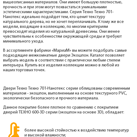
вышеописанных материалов. Они имеют большую плотностью,
прочность и при этом могут похвастаться уникальными
эстетическими характеристиками. Серия Техно Техно 701-
Нанотекс идеально подойдет тем, кто ценит текстуру
натурального дерева, но не хочет переплачивать. К тому же все
модели, входящие в коллекцию, по многим критериям
превосходят изделия из натуральной древесины. Они менее
чувствительны к особенностям окружающей среды и требуют
минимального ухода.
В ассортименте фабрики «МариаМ» вы можете подобрать самые
подходящие межкомнатные двери Экошпон. Каталог позволяет
выбрать модель в соответствии с практически любым стилем
интерьера. Купить все изделия коллекции можно в любой из
наших торговых точек.
Двери Техно Техно 701-Нанотекс серии облицованы современным
материалом - экошпон, выполненным на основе текстурного PVC,
экологически безопасного и прочного материала.
Данное покрытие более плотное по сравнению с покрытием
дверей ТЕХНО 600-3D серии (экошпон на основе 3D), обладает:
более высокой стойкостью к воздействию температур
и высокой влажности;