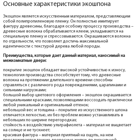
Основные характеристики экошпона
Экошпон является искусственным материалом, представляющим
собой полипропиленовую пленку. Он полностью имитирует
фактуру древесины, благодаря особому процессу производства –
древесные волокна обрабатываются клеем, укладываются на
специальную пленку и спрессовываются. Окрашиваются волокна
по отдельности, что позволяет достичь максимальной
идентичности с текстурой дерева любой породы.
Преимущества, которые дает данный материал, наносимый на
межкомнатные двери:
покрытие экошпон обладает высокой устойчивостью к износу,
технология производства способствует тому, что древесные
волокна на протяжении длительного времени способны
справляться с различного рода повреждениями, царапинами и
сильными нагрузками;
большой выбор цветового оформления – экошпон окрашивается
специальными красками, позволяющими воссоздать практически
любой уникальный и оригинальный оттенок;
небольшой вес и толщина – покрытие из искусственного шпона
отличается легкостью, их без проблем можно устанавливать в
небольших по ширине перегородках;
стойкость к воздействию ультрафиолета – материал не выцветает
на солнце и не тускнеет;
красивая фактура – материал приятный на ощупь, на нем