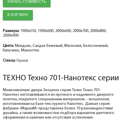
УЗНАТЬ СТОИМОСТЬ
Добор 100 мм.
Добор 150 мм.
Добор 100 мм.
Добор 150 мм.
help_outline
help_outline
help_outline
help_outline
-
-
-
-
0
0
0
0
+
+
+
+
шт.
шт.
шт.
шт.
Наличник прямой ТЕХНО nanotex, сандал бежевый 70*8*2150, телескоп
Наличник прямой ТЕХНО эмалит белоснежный 70*8*2150, телескоп
Наличник прямой ТЕХНО эмалит манхэттен 70*8*2150, телескоп
Наличник прямой эмалит, магнолия 70*8*2150, телескоп
Добор 150 мм.
Добор 200 мм.
Добор 150 мм.
Добор 200 мм.
help_outline
help_outline
help_outline
help_outline
-
-
-
-
0
0
0
0
+
+
+
+
шт.
шт.
шт.
шт.
Размеры:
1900x550, 1900x600, 2000x600, 2000x700, 2000x800,
2000x900
Притворная планка ТЕХНО nanotex, сандал бежевый 30*8*2070
Добор ТЕХНО эмалит белоснежный 100*10*2070, телескоп
Притворная планка ТЕХНО эмалит, манхэттен 30*8*2070
Добор эмалит, магнолия 100*10*2070, телескоп
Цвета:
Миндаль, Сандал бежевый, Магнолия, Белоснежный,
Капучино, Манхэттен
Стёкла:
Глухое
ТЕХНО Техно 701-Нанотекс серии
Межкомнатные двери Экошпон серии Техно Техно 701-
Нанотекс изготавливаются из прочного и надежного дверного
полотна, покрытого специальным материалом – экошпоном,
изготовленным на базе текстурного Нанотекс. Данная серия
фабрики «МариаМ» представлена более 10 разновидностями
дизайна, а также возможностью подбора вариантов цветового
оформления и наличия или отсутствия остекления.