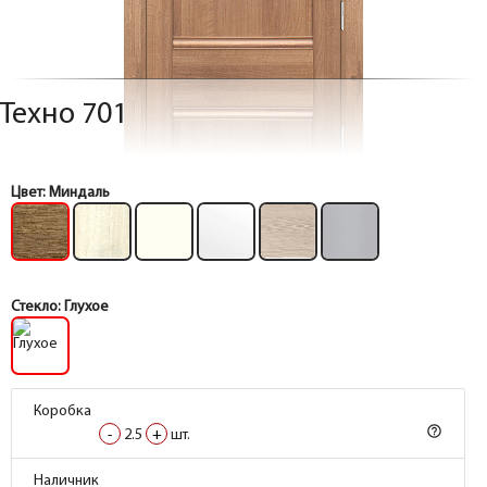
Техно 701
Цвет:
Миндаль
Стекло:
Глухое
Коробка
Коробка
help_outline
help_outline
-
-
2.5
2.5
+
+
шт.
шт.
Коробка
Коробка
Наличник
Наличник