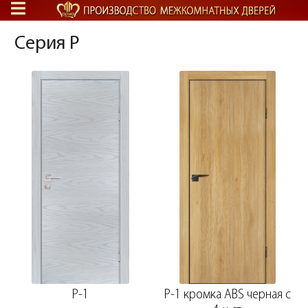
Серия P
P-1
P-1 кромка ABS черная c