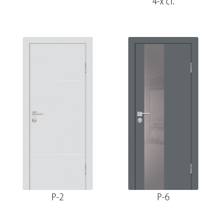
4-х ст.
P-2
P-6