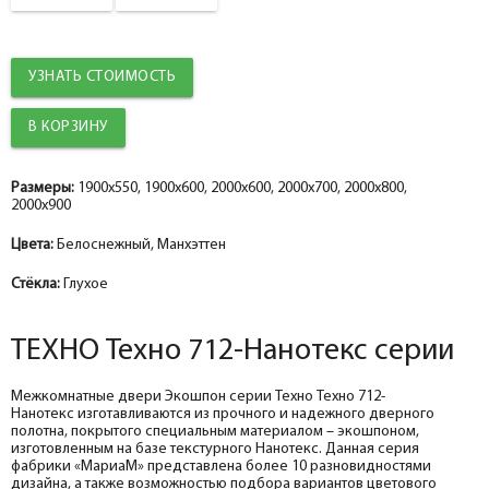
Притворная планка
уплотнителем
help_outline
-
0
+
шт.
Наличник
УЗНАТЬ СТОИМОСТЬ
Добор 100 мм.
help_outline
-
0
+
шт.
Наличник прямой ТЕХНО эмалит манхэттен 70*8*2150, телескоп
Добор 150 мм.
help_outline
-
0
+
шт.
Размеры:
1900x550, 1900x600, 2000x600, 2000x700, 2000x800,
2000x900
Притворная планка ТЕХНО эмалит, манхэттен 30*8*2070
Цвета:
Белоснежный, Манхэттен
Стёкла:
Глухое
ТЕХНО Техно 712-Нанотекс серии
Межкомнатные двери Экошпон серии Техно Техно 712-
Нанотекс изготавливаются из прочного и надежного дверного
полотна, покрытого специальным материалом – экошпоном,
изготовленным на базе текстурного Нанотекс. Данная серия
фабрики «МариаМ» представлена более 10 разновидностями
дизайна, а также возможностью подбора вариантов цветового