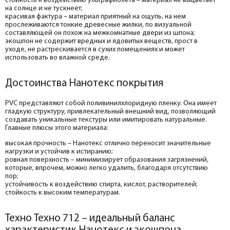
стойкость к воздействию ультрафиолета – материал не выцветает
на солнце и не тускнеет;
красивая фактура – материал приятный на ощупь, на нем
прослеживаются тонкие древесные жилки, по визуальной
составляющей он похож на межкомнатные двери из шпона;
экошпон не содержит вредных и ядовитых веществ, прост в
уходе, не растрескивается в сухих помещениях и может
использовать во влажной среде.
Достоинства Нанотекс покрытия
PVC представляют собой поливинилхлоридную пленку. Она имеет
гладкую структуру, привлекательный внешний вид, позволяющий
создавать уникальные текстуры или имитировать натуральные.
Главные плюсы этого материала:
высокая прочность – Нанотекс отлично переносит значительные
нагрузки и устойчив к истиранию;
ровная поверхность – минимизирует образования загрязнений,
которые, впрочем, можно легко удалить, благодаря отсутствию
пор;
устойчивость к воздействию спирта, кислот, растворителей;
стойкость к высоким температурам.
Техно Техно 712 – идеальный баланс