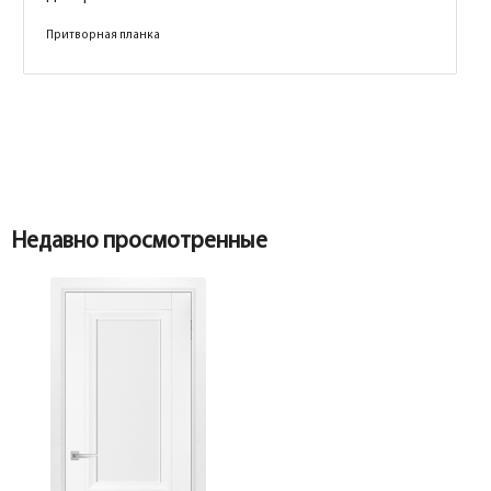
Притворная планка
Коробка
Коробка
Недавно просмотренные
Наличник
Коробка прямая МДФ ТЕХНО эмалит
манхэттен 28*74*2070, телескоп с
уплотнителем
Притворная планка
Наличник