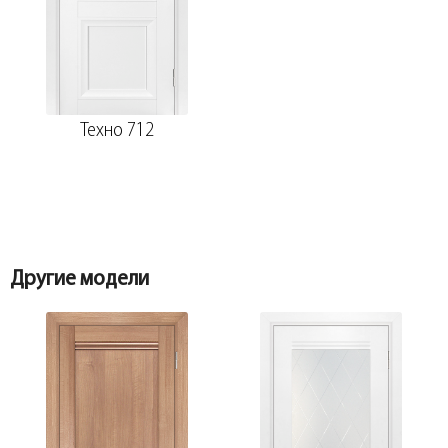
Добор 100 мм.
Наличник прямой ТЕХНО эмалит манхэттен
70*8*2150, телескоп
Техно 712
Добор 150 мм.
Притворная планка ТЕХНО эмалит,
манхэттен 30*8*2070
Другие модели