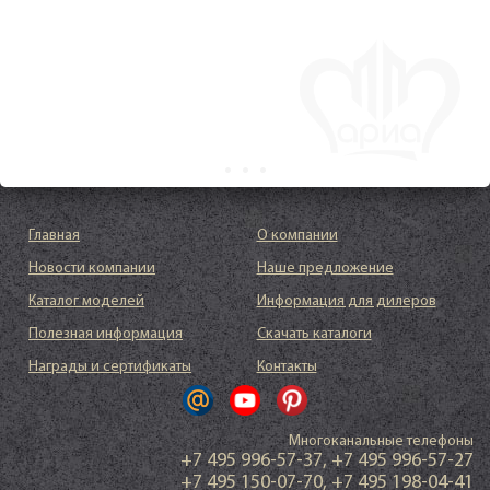
Главная
О компании
Новости компании
Наше предложение
Каталог моделей
Информация для дилеров
Полезная информация
Скачать каталоги
Награды и сертификаты
Контакты
Многоканальные телефоны
+7 495 996-57-37
,
+7 495 996-57-27
+7 495 150-07-70
,
+7 495 198-04-41