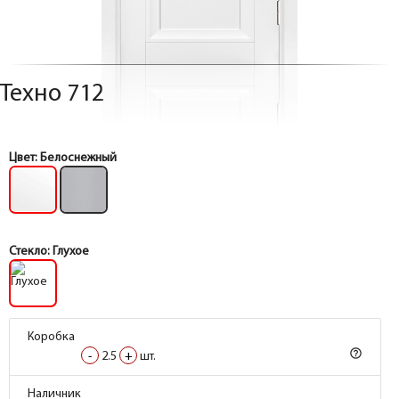
Техно 712
Цвет:
Белоснежный
Стекло:
Глухое
Коробка
help_outline
-
2.5
+
шт.
Коробка
Наличник