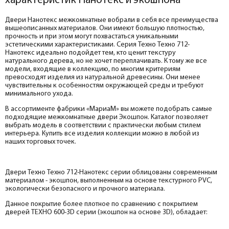
характеристик Нанотекс и экошпона
Двери Нанотекс межкомнатные вобрали в себя все преимущества
вышеописанных материалов. Они имеют большую плотностью,
прочность и при этом могут похвастаться уникальными
эстетическими характеристиками. Серия Техно Техно 712-
Нанотекс идеально подойдет тем, кто ценит текстуру
натурального дерева, но не хочет переплачивать. К тому же все
модели, входящие в коллекцию, по многим критериям
превосходят изделия из натуральной древесины. Они менее
чувствительны к особенностям окружающей среды и требуют
минимального ухода.
В ассортименте фабрики «МариаМ» вы можете подобрать самые
подходящие межкомнатные двери Экошпон. Каталог позволяет
выбрать модель в соответствии с практически любым стилем
интерьера. Купить все изделия коллекции можно в любой из
наших торговых точек.
Двери Техно Техно 712-Нанотекс серии облицованы современным
материалом - экошпон, выполненным на основе текстурного PVC,
экологически безопасного и прочного материала.
Данное покрытие более плотное по сравнению с покрытием
дверей ТЕХНО 600-3D серии (экошпон на основе 3D), обладает: