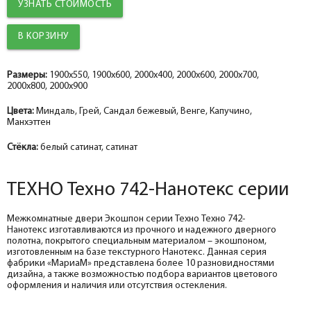
УЗНАТЬ СТОИМОСТЬ
Добор 100 мм.
Добор 100 мм.
help_outline
help_outline
-
-
0
0
+
+
шт.
шт.
Наличник прямой ТЕХНО nanotex, сандал бежевый 70*8*2150, телескоп
Наличник прямой ТЕХНО эмалит манхэттен 70*8*2150, телескоп
Добор 150 мм.
Добор 150 мм.
help_outline
help_outline
-
-
0
0
+
+
шт.
шт.
Размеры:
1900x550, 1900x600, 2000x400, 2000x600, 2000x700,
2000x800, 2000x900
Притворная планка ТЕХНО nanotex, сандал бежевый 30*8*2070
Притворная планка ТЕХНО эмалит, манхэттен 30*8*2070
Цвета:
Миндаль, Грей, Сандал бежевый, Венге, Капучино,
Манхэттен
Стёкла:
белый сатинат, сатинат
ТЕХНО Техно 742-Нанотекс серии
Межкомнатные двери Экошпон серии Техно Техно 742-
Нанотекс изготавливаются из прочного и надежного дверного
полотна, покрытого специальным материалом – экошпоном,
изготовленным на базе текстурного Нанотекс. Данная серия
фабрики «МариаМ» представлена более 10 разновидностями
дизайна, а также возможностью подбора вариантов цветового
оформления и наличия или отсутствия остекления.