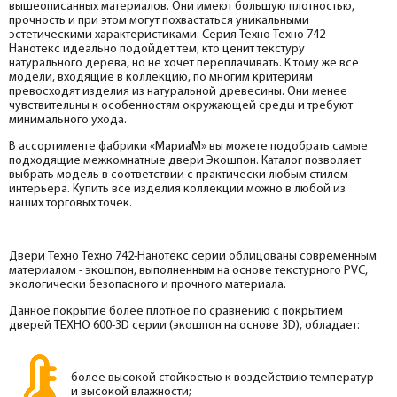
вышеописанных материалов. Они имеют большую плотностью,
прочность и при этом могут похвастаться уникальными
эстетическими характеристиками. Серия Техно Техно 742-
Нанотекс идеально подойдет тем, кто ценит текстуру
натурального дерева, но не хочет переплачивать. К тому же все
модели, входящие в коллекцию, по многим критериям
превосходят изделия из натуральной древесины. Они менее
чувствительны к особенностям окружающей среды и требуют
минимального ухода.
В ассортименте фабрики «МариаМ» вы можете подобрать самые
подходящие межкомнатные двери Экошпон. Каталог позволяет
выбрать модель в соответствии с практически любым стилем
интерьера. Купить все изделия коллекции можно в любой из
наших торговых точек.
Двери Техно Техно 742-Нанотекс серии облицованы современным
материалом - экошпон, выполненным на основе текстурного PVC,
экологически безопасного и прочного материала.
Данное покрытие более плотное по сравнению с покрытием
дверей ТЕХНО 600-3D серии (экошпон на основе 3D), обладает:
более высокой стойкостью к воздействию температур
и высокой влажности;