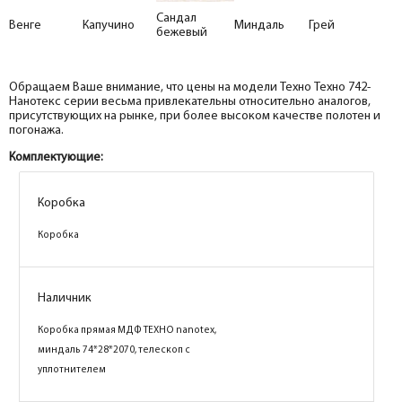
Сандал
Венге
Капучино
Миндаль
Грей
бежевый
Обращаем Ваше внимание, что цены на модели Техно Техно 742-
Нанотекс серии весьма привлекательны относительно аналогов,
присутствующих на рынке, при более высоком качестве полотен и
погонажа.
Комплектующие:
Коробка
Коробка
Коробка
Коробка
Коробка
Коробка
Коробка
Коробка
Наличник
Наличник
Наличник
Наличник
Коробка прямая МДФ ТЕХНО nanotex, венге
Коробка прямая МДФ ТЕХНО nanotex, грей
Коробка прямая МДФ ТЕХНО nanotex,
Коробка прямая МДФ ТЕХНО nanotex,
74*28*2070, телескоп с уплотнителем
74*28*2070, телескоп с уплотнителем
капучино 74*28*2070, телескоп с
миндаль 74*28*2070, телескоп с
уплотнителем
уплотнителем