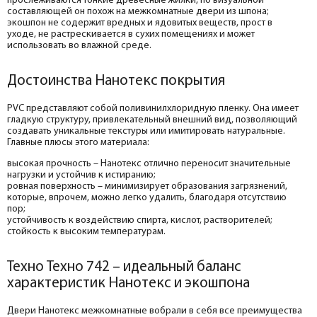
прослеживаются тонкие древесные жилки, по визуальной
составляющей он похож на межкомнатные двери из шпона;
экошпон не содержит вредных и ядовитых веществ, прост в
уходе, не растрескивается в сухих помещениях и может
использовать во влажной среде.
Достоинства Нанотекс покрытия
PVC представляют собой поливинилхлоридную пленку. Она имеет
гладкую структуру, привлекательный внешний вид, позволяющий
создавать уникальные текстуры или имитировать натуральные.
Главные плюсы этого материала:
высокая прочность – Нанотекс отлично переносит значительные
нагрузки и устойчив к истиранию;
ровная поверхность – минимизирует образования загрязнений,
которые, впрочем, можно легко удалить, благодаря отсутствию
пор;
устойчивость к воздействию спирта, кислот, растворителей;
стойкость к высоким температурам.
Техно Техно 742 – идеальный баланс
характеристик Нанотекс и экошпона
Двери Нанотекс межкомнатные вобрали в себя все преимущества