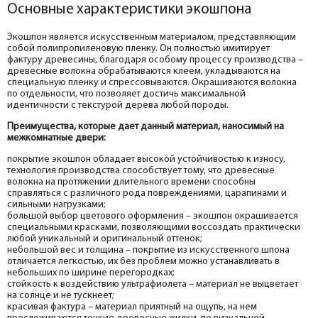
Основные характеристики экошпона
Экошпон является искусственным материалом, представляющим
собой полипропиленовую пленку. Он полностью имитирует
фактуру древесины, благодаря особому процессу производства –
древесные волокна обрабатываются клеем, укладываются на
специальную пленку и спрессовываются. Окрашиваются волокна
по отдельности, что позволяет достичь максимальной
идентичности с текстурой дерева любой породы.
Преимущества, которые дает данный материал, наносимый на
межкомнатные двери:
покрытие экошпон обладает высокой устойчивостью к износу,
технология производства способствует тому, что древесные
волокна на протяжении длительного времени способны
справляться с различного рода повреждениями, царапинами и
сильными нагрузками;
большой выбор цветового оформления – экошпон окрашивается
специальными красками, позволяющими воссоздать практически
любой уникальный и оригинальный оттенок;
небольшой вес и толщина – покрытие из искусственного шпона
отличается легкостью, их без проблем можно устанавливать в
небольших по ширине перегородках;
стойкость к воздействию ультрафиолета – материал не выцветает
на солнце и не тускнеет;
красивая фактура – материал приятный на ощупь, на нем