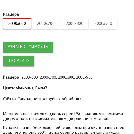
Коробка
help_outline
-
2.5
+
шт.
Коробка
Размеры:
2000x600
2000x700
2000x800
2000x900
Наличник
help_outline
-
5
+
шт.
Коробка фигурная сендвич PP, белый 74*33*2070, телескоп с
Наличник
уплотнителем ЗАКАЗНАЯ
УЗНАТЬ СТОИМОСТЬ
help_outline
-
0
+
шт.
Наличник
Притворная планка
help_outline
-
0
+
шт.
Размеры:
Наличник прямой МДФ PP, белый 80*10*2150, телескоп
2000x600, 2000x700, 2000x800, 2000x900
Добор 100 мм.
Цвета:
Магнолия, Белый
help_outline
-
0
+
шт.
Наличник
Стёкла:
Сатинат, пескоструйная обработка
Добор 150 мм.
help_outline
-
0
+
шт.
Межкомнатная царговая дверь серии PSC с матовым покрытием.
Наличник фигурный МДФ PP, белый 75*16*2150, телескоп
Дверь относится к межкомнатным дверям стиля модерн.
Добор 200 мм.
help_outline
Использование бескромочной технологии при окутывании стоек
-
0
+
шт.
дверного полотна 360°, так-же сборно-разборная конструкция,