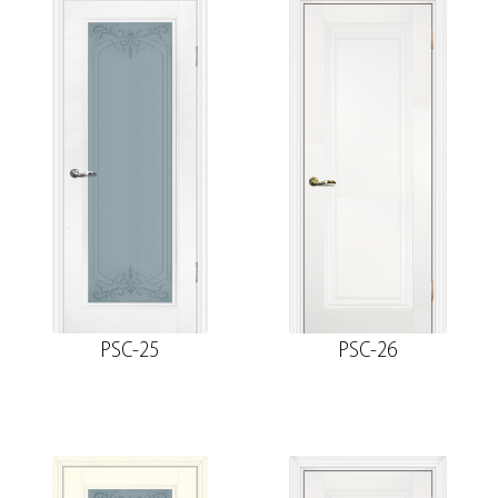
75*16*2150, телескоп
Добор 200 мм.
Притворная планка МДФ PP, белый
30*8*2070
Розетка
Притворная планка
PSC-25
PSC-26