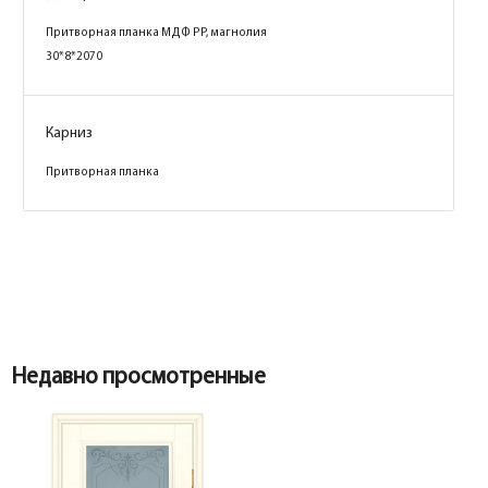
Притворная планка МДФ PP, магнолия
30*8*2070
Карниз
Притворная планка
Коробка
Коробка
Недавно просмотренные
Наличник
Коробка фигурная сендвич PP, белый
74*33*2070, телескоп с уплотнителем
ЗАКАЗНАЯ