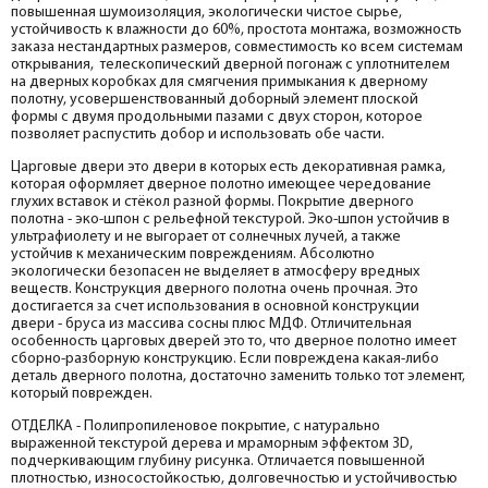
Притворная планка МДФ PP, белый 30*8*2070
повышенная шумоизоляция, экологически чистое сырье,
Розетка
устойчивость к влажности до 60%, простота монтажа, возможность
help_outline
заказа нестандартных размеров, совместимость ко всем системам
-
0
+
шт.
Притворная планка
открывания, телескопический дверной погонаж с уплотнителем
на дверных коробках для смягчения примыкания к дверному
полотну, усовершенствованный доборный элемент плоской
формы с двумя продольными пазами с двух сторон, которое
позволяет распустить добор и использовать обе части.
Царговые двери это двери в которых есть декоративная рамка,
которая оформляет дверное полотно имеющее чередование
глухих вставок и стёкол разной формы. Покрытие дверного
полотна - эко-шпон с рельефной текстурой. Эко-шпон устойчив в
ультрафиолету и не выгорает от солнечных лучей, а также
устойчив к механическим повреждениям. Абсолютно
экологически безопасен не выделяет в атмосферу вредных
веществ. Конструкция дверного полотна очень прочная. Это
достигается за счет использования в основной конструкции
двери - бруса из массива сосны плюс МДФ. Отличительная
особенность царговых дверей это то, что дверное полотно имеет
сборно-разборную конструкцию. Если повреждена какая-либо
деталь дверного полотна, достаточно заменить только тот элемент,
который поврежден.
ОТДЕЛКА - Полипропиленовое покрытие, с натурально
выраженной текстурой дерева и мраморным эффектом 3D,
подчеркивающим глубину рисунка. Отличается повышенной
плотностью, износостойкостью, долговечностью и устойчивостью