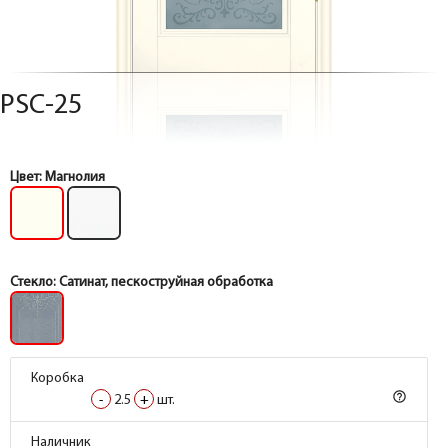
PSC-25
Цвет:
Магнолия
Стекло:
Сатинат, пескоструйная обработка
Коробка
help_outline
-
2.5
+
шт.
Коробка
Наличник