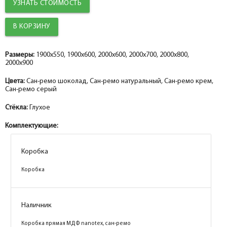
УЗНАТЬ СТОИМОСТЬ
Размеры:
1900x550, 1900x600, 2000x600, 2000x700, 2000x800,
2000x900
Цвета:
Сан-ремо шоколад, Сан-ремо натуральный, Сан-ремо крем,
Сан-ремо серый
Стёкла:
Глухое
Комплектующие:
Коробка
Коробка
Коробка
Коробка
Коробка
Коробка
Коробка
Коробка
Наличник
Наличник
Наличник
Наличник
Коробка прямая МДФ nanotex, сан-ремо
Коробка прямая МДФ nanotex, сан-ремо
Коробка прямая МДФ nanotex, сан-ремо
Коробка прямая МДФ nanotex, сан-ремо