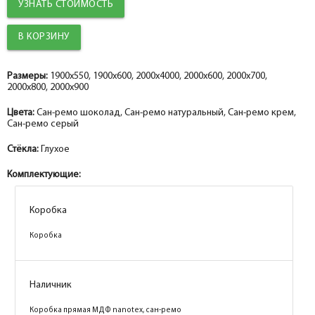
УЗНАТЬ СТОИМОСТЬ
Размеры:
1900x550, 1900x600, 2000x4000, 2000x600, 2000x700,
2000x800, 2000x900
Цвета:
Сан-ремо шоколад, Сан-ремо натуральный, Сан-ремо крем,
Сан-ремо серый
Стёкла:
Глухое
Комплектующие:
Коробка
Коробка
Коробка
Коробка
Коробка
Коробка
Коробка
Коробка
Наличник
Наличник
Наличник
Наличник
Коробка прямая МДФ nanotex, сан-ремо
Коробка прямая МДФ nanotex, сан-ремо
Коробка прямая МДФ nanotex, сан-ремо
Коробка прямая МДФ nanotex, сан-ремо