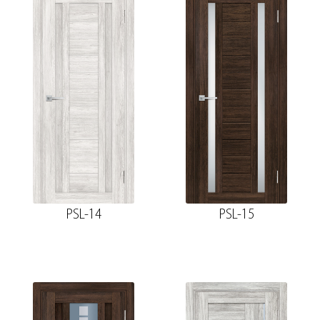
PSL-14
PSL-15