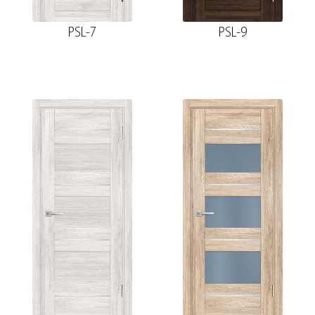
PSL-7
PSL-9