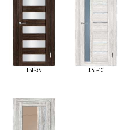
PSL-35
PSL-40