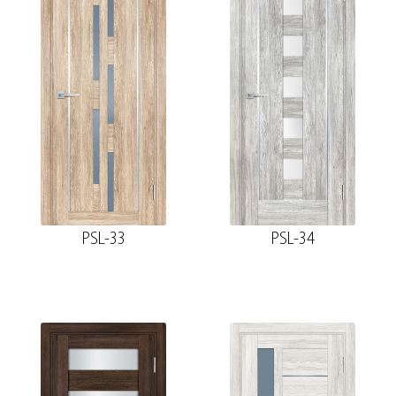
PSL-33
PSL-34