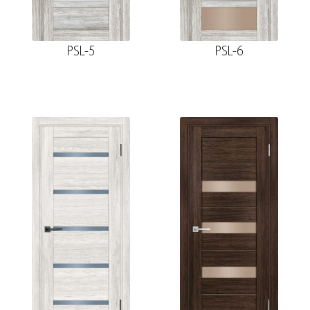
PSL-5
PSL-6