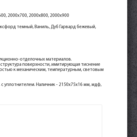
сфорд темный 30*8*2070
рвард бежевый 30*8*2070
 30*8*2070
р 30*8*2070
00, 2000x700, 2000x800, 2000x900
ксфорд темный, Ваниль, Дуб Гарвард бежевый,
рукционно-отделочных материалов.
 структура поверхности, имитирующая тиснение
востью к механическим, температурным, световым
 с уплотнителем. Наличник - 2150х75х16 мм, мдф,