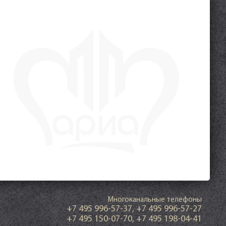
Многоканальные телефоны
+7 495 996-57-37
,
+7 495 996-57-27
+7 495 150-07-70
,
+7 495 198-04-41