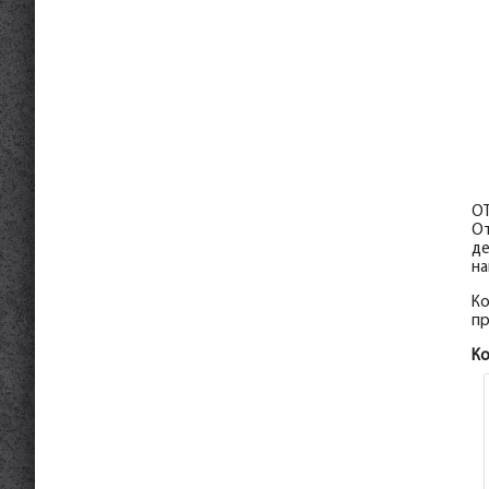
ОТ
От
де
на
Ко
пр
К