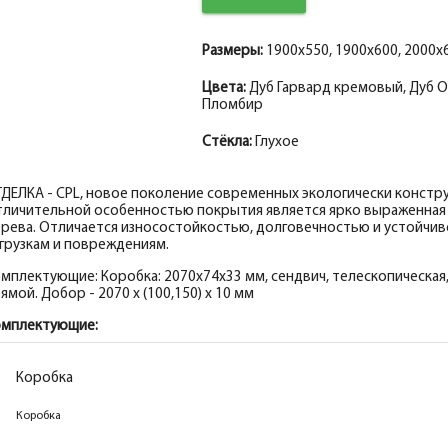
Притворная планка МДФ экошпон, дуб ок
Притворная планка МДФ экошпон, дуб га
Притворная планка МДФ nanotex, ваниль
Притворная планка МДФ nanotex, пломби
Размеры:
1900x550, 1900x600, 2000x6
Цвета:
Дуб Гарвард кремовый, Дуб О
Пломбир
Стёкла:
Глухое
ДЕЛКА - CPL, новое поколение современных экологически конст
личительной особенностью покрытия является ярко выраженная
рева. Отличается износостойкостью, долговечностью и устойчи
грузкам и повреждениям.
мплектующие: Коробка: 2070х74х33 мм, сендвич, телескопическая,
ямой. Добор - 2070 х (100,150) х 10 мм
омплектующие:
Коробка
Коробка