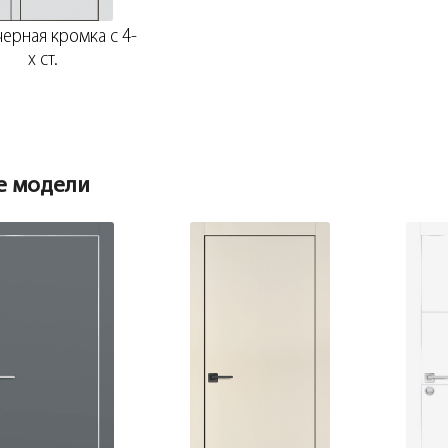
черная кромка с 4-
х ст.
е модели