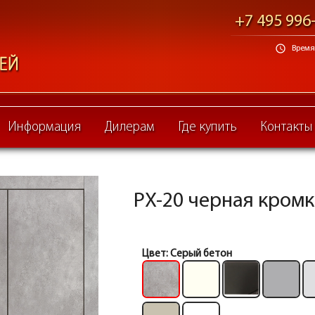
+7 495 996
schedule
Время 
Информация
Дилерам
Где купить
Контакты
PX-20 черная кромка 
Цвет:
Серый бетон