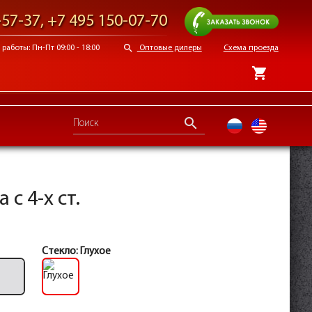
Заказать звонок
-57-37
,
+7 495 150-07-70
search
работы: Пн-Пт 09:00 - 18:00
Оптовые дилеры
Схема проезда
shopping_cart
search
ru
en
с 4-х ст.
Стекло:
Глухое