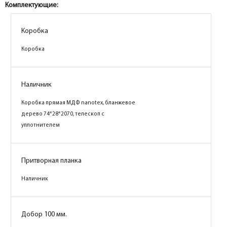
Комплектующие:
Коробка
Коробка
Коробка
Коробка
Наличник
Наличник
Коробка прямая МДФ nanotex, каменное
Коробка прямая МДФ nanotex, бланжевое
дерево 74*28*2070, телескоп с
дерево 74*28*2070, телескоп с
уплотнителем
уплотнителем
Притворная планка
Притворная планка
Наличник
Наличник
Добор 100 мм.
Добор 100 мм.