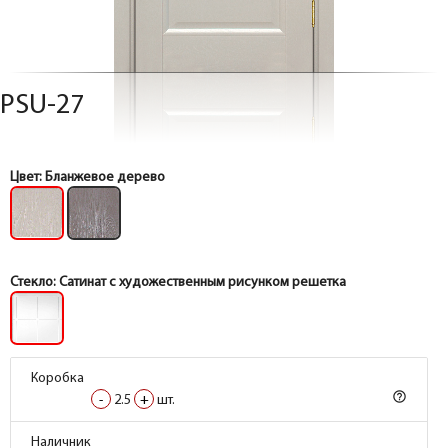
PSU-27
Цвет:
Бланжевое дерево
Стекло:
Сатинат с художественным рисунком решетка
Коробка
Коробка
help_outline
help_outline
-
-
2.5
2.5
+
+
шт.
шт.
Коробка
Коробка
Наличник
Наличник