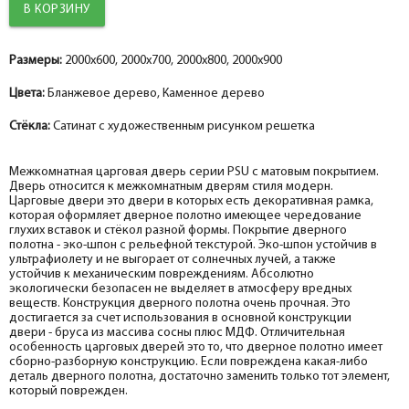
Размеры:
2000x600, 2000x700, 2000x800, 2000x900
Цвета:
Бланжевое дерево, Каменное дерево
Стёкла:
Сатинат с художественным рисунком решетка
Межкомнатная царговая дверь серии PSU с матовым покрытием.
Дверь относится к межкомнатным дверям стиля модерн.
Царговые двери это двери в которых есть декоративная рамка,
которая оформляет дверное полотно имеющее чередование
глухих вставок и стёкол разной формы. Покрытие дверного
полотна - эко-шпон с рельефной текстурой. Эко-шпон устойчив в
ультрафиолету и не выгорает от солнечных лучей, а также
устойчив к механическим повреждениям. Абсолютно
экологически безопасен не выделяет в атмосферу вредных
веществ. Конструкция дверного полотна очень прочная. Это
достигается за счет использования в основной конструкции
двери - бруса из массива сосны плюс МДФ. Отличительная
особенность царговых дверей это то, что дверное полотно имеет
сборно-разборную конструкцию. Если повреждена какая-либо
деталь дверного полотна, достаточно заменить только тот элемент,
который поврежден.