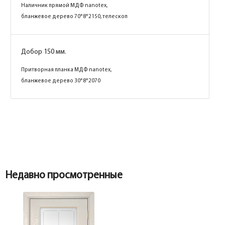
Наличник прямой МДФ nanotex, каменное
Наличник прямой МДФ nanotex,
дерево 70*8*2150, телескоп
бланжевое дерево 70*8*2150, телескоп
Добор 150 мм.
Добор 150 мм.
Притворная планка МДФ nanotex,
Притворная планка МДФ nanotex,
каменное дерево 30*8*2070
бланжевое дерево 30*8*2070
Недавно просмотренные