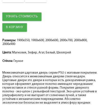
Притворная планка
Притворная планка
help_outline
help_outline
-
-
0
0
+
+
шт.
шт.
Наличник
Наличник
УЗНАТЬ СТОИМОСТЬ
Добор 100 мм.
Добор 100 мм.
help_outline
help_outline
-
-
0
0
+
+
шт.
шт.
Наличник прямой МДФ PP, зефир 80*10*2150, телескоп
Наличник прямой PP, агат 80*10*2150, телескоп (внутренний)
Добор 150 мм.
Добор 150 мм.
help_outline
help_outline
-
-
0
0
+
+
шт.
шт.
Размеры:
1900x550, 1900x600, 2000x600, 2000x700, 2000x800,
2000x900
Притворная планка МДФ PP, зефир 30*8*2070
Притворная планка МДФ PP, агат 30*8*2070
Добор 200 мм.
Добор 200 мм.
Цвета:
Магнолия, Зефир, Агат, Белый, Шеллгрей
help_outline
help_outline
-
-
0
0
+
+
шт.
шт.
Притворная планка
Притворная планка
Стёкла:
Глухое
Межкомнатная царговая дверь серии PSU с матовым покрытием.
Дверь относится к межкомнатным дверям стиля модерн.
Царговые двери это двери в которых есть декоративная рамка,
которая оформляет дверное полотно имеющее чередование
глухих вставок и стёкол разной формы. Покрытие дверного
полотна - эко-шпон с рельефной текстурой. Эко-шпон устойчив в
ультрафиолету и не выгорает от солнечных лучей, а также
устойчив к механическим повреждениям. Абсолютно
экологически безопасен не выделяет в атмосферу вредных