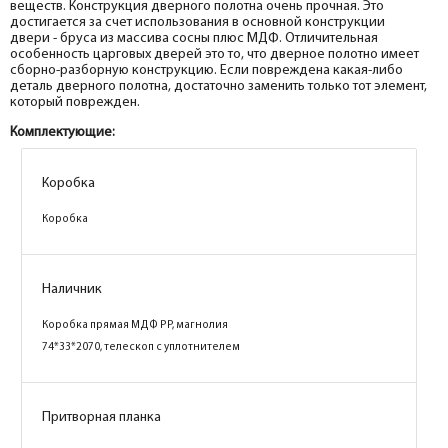
веществ. Конструкция дверного полотна очень прочная. Это
достигается за счет использования в основной конструкции
двери - бруса из массива сосны плюс МДФ. Отличительная
особенность царговых дверей это то, что дверное полотно имеет
сборно-разборную конструкцию. Если повреждена какая-либо
деталь дверного полотна, достаточно заменить только тот элемент,
который поврежден.
Комплектующие:
Коробка
Коробка
Коробка
Коробка
Коробка
Коробка
Наличник
Наличник
Наличник
Коробка прямая МДФ PP, шеллгрей
Коробка прямая МДФ PP, белый 74*33*2070,
Коробка прямая МДФ PP, магнолия
74*33*2070, телескоп с уплотнителем
телескоп с уплотнителем
74*33*2070, телескоп с уплотнителем
Наличник
Притворная планка
Притворная планка