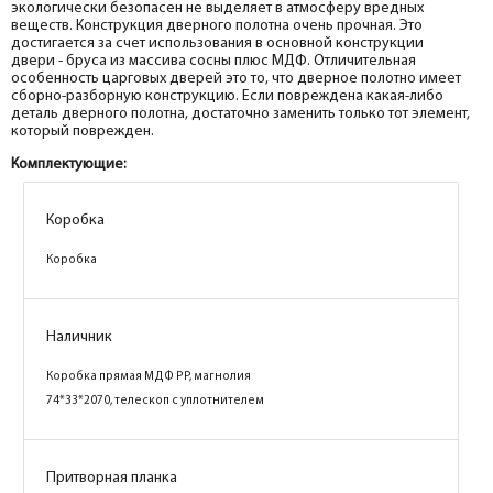
экологически безопасен не выделяет в атмосферу вредных
веществ. Конструкция дверного полотна очень прочная. Это
достигается за счет использования в основной конструкции
двери - бруса из массива сосны плюс МДФ. Отличительная
особенность царговых дверей это то, что дверное полотно имеет
сборно-разборную конструкцию. Если повреждена какая-либо
деталь дверного полотна, достаточно заменить только тот элемент,
который поврежден.
Комплектующие:
Коробка
Коробка
Коробка
Коробка
Коробка
Коробка
Коробка
Коробка
Коробка
Коробка
Коробка
Коробка
Коробка
Коробка
Наличник
Наличник
Наличник
Наличник
Наличник
Наличник
Наличник
Коробка прямая МДФ PP, шеллгрей
Коробка прямая МДФ PP, шеллгрей
Коробка прямая МДФ nanotex, каменное
Коробка прямая МДФ nanotex, белое
Коробка прямая МДФ PP, агат 74*33*2070,
Коробка прямая МДФ PP, белый 74*33*2070,
Коробка прямая МДФ PP, магнолия
74*33*2070, телескоп с уплотнителем
74*33*2070, телескоп с уплотнителем
дерево 74*28*2070, телескоп с
дерево 74*28*2070, телескоп с
телескоп с уплотнителем
телескоп с уплотнителем
74*33*2070, телескоп с уплотнителем
уплотнителем
уплотнителем
Наличник
Наличник
Притворная планка
Притворная планка
Притворная планка