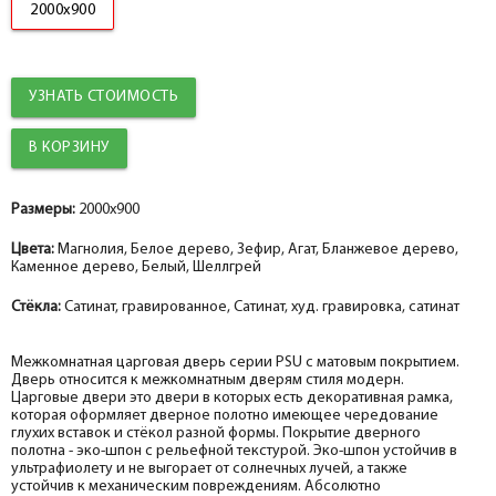
2000x900
Наличник
Наличник
help_outline
help_outline
-
-
5
5
+
+
шт.
шт.
Коробка прямая МДФ PP, зефир 74*33*2070, телескоп с уплотнителем
Коробка прямая МДФ nanotex, бланжевое дерево 74*28*2070, телескоп
Притворная планка
Притворная планка
с уплотнителем
УЗНАТЬ СТОИМОСТЬ
help_outline
help_outline
-
-
0
0
+
+
шт.
шт.
Наличник
Наличник
Добор 100 мм.
Добор 100 мм.
help_outline
help_outline
-
-
0
0
+
+
шт.
шт.
Размеры:
Наличник прямой МДФ PP, зефир 80*10*2150, телескоп
Наличник прямой МДФ nanotex, бланжевое дерево 70*8*2150, телескоп
2000x900
Добор 150 мм.
Добор 150 мм.
Цвета:
Магнолия, Белое дерево, Зефир, Агат, Бланжевое дерево,
help_outline
help_outline
-
-
0
0
+
+
шт.
шт.
Каменное дерево, Белый, Шеллгрей
Притворная планка МДФ PP, зефир 30*8*2070
Притворная планка МДФ nanotex, бланжевое дерево 30*8*2070
Добор 200 мм.
Стёкла:
Сатинат, гравированное, Сатинат, худ. гравировка, сатинат
help_outline
-
0
+
шт.
Притворная планка
Межкомнатная царговая дверь серии PSU с матовым покрытием.
Дверь относится к межкомнатным дверям стиля модерн.
Царговые двери это двери в которых есть декоративная рамка,
которая оформляет дверное полотно имеющее чередование
глухих вставок и стёкол разной формы. Покрытие дверного
полотна - эко-шпон с рельефной текстурой. Эко-шпон устойчив в
ультрафиолету и не выгорает от солнечных лучей, а также
устойчив к механическим повреждениям. Абсолютно