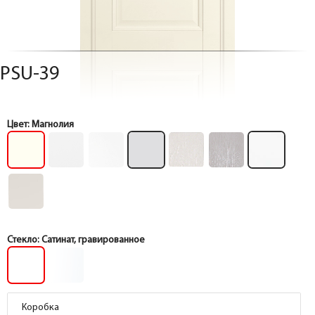
PSU-39
Цвет:
Магнолия
Стекло:
Сатинат, гравированное
Коробка
Коробка
Коробка
Коробка
Коробка
Коробка
Коробка