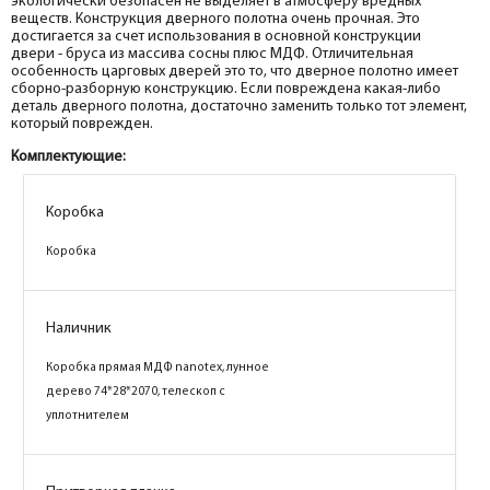
экологически безопасен не выделяет в атмосферу вредных
веществ. Конструкция дверного полотна очень прочная. Это
достигается за счет использования в основной конструкции
двери - бруса из массива сосны плюс МДФ. Отличительная
особенность царговых дверей это то, что дверное полотно имеет
сборно-разборную конструкцию. Если повреждена какая-либо
деталь дверного полотна, достаточно заменить только тот элемент,
который поврежден.
Комплектующие:
Коробка
Коробка
Коробка
Коробка
Коробка
Коробка
Коробка
Коробка
Коробка
Коробка
Коробка
Коробка
Коробка
Коробка
Коробка
Коробка
Наличник
Наличник
Наличник
Наличник
Наличник
Наличник
Наличник
Наличник
Коробка прямая МДФ PP, шеллгрей
Коробка прямая МДФ PP, агат 74*33*2070,
Коробка прямая МДФ PP, белый 74*33*2070,
Коробка прямая МДФ PP, магнолия
Коробка прямая МДФ nanotex, бланжевое
Коробка прямая МДФ PP, зефир 74*33*2070,
Коробка прямая МДФ nanotex, каменное
Коробка прямая МДФ nanotex, лунное
74*33*2070, телескоп с уплотнителем
телескоп с уплотнителем
телескоп с уплотнителем
74*33*2070, телескоп с уплотнителем
дерево 74*28*2070, телескоп с
телескоп с уплотнителем
дерево 74*28*2070, телескоп с
дерево 74*28*2070, телескоп с
уплотнителем
уплотнителем
уплотнителем
Наличник
Притворная планка
Притворная планка
Притворная планка
Притворная планка