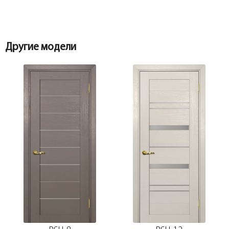
Притворная планка МДФ nanotex, белое
дерево 30*8*2070
Другие модели