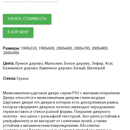
Притворная планка
уплотнителем
help_outline
-
0
+
шт.
Наличник
УЗНАТЬ СТОИМОСТЬ
Добор 100 мм.
help_outline
-
0
+
шт.
Наличник прямой МДФ nanotex, белое дерево 70*8*2150, телескоп
Добор 150 мм.
help_outline
-
0
+
шт.
Размеры:
1900x550, 1900x600, 2000x600, 2000x700, 2000x800,
2000x900
Притворная планка МДФ nanotex, белое дерево 30*8*2070
Цвета:
Лунное дерево, Магнолия, Белое дерево, Зефир, Агат,
Бланжевое дерево, Каменное дерево, Белый, Шеллгрей
Стёкла:
Глухое
Межкомнатная царговая дверь серии PSU с матовым покрытием.
Дверь относится к межкомнатным дверям стиля модерн.
Царговые двери это двери в которых есть декоративная рамка,
которая оформляет дверное полотно имеющее чередование
глухих вставок и стёкол разной формы. Покрытие дверного
полотна - эко-шпон с рельефной текстурой. Эко-шпон устойчив в
ультрафиолету и не выгорает от солнечных лучей, а также
устойчив к механическим повреждениям. Абсолютно