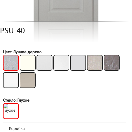
PSU-40
Цвет:
Лунное дерево
Стекло:
Глухое
Коробка
Коробка
Коробка
Коробка
Коробка
Коробка
Коробка
Коробка